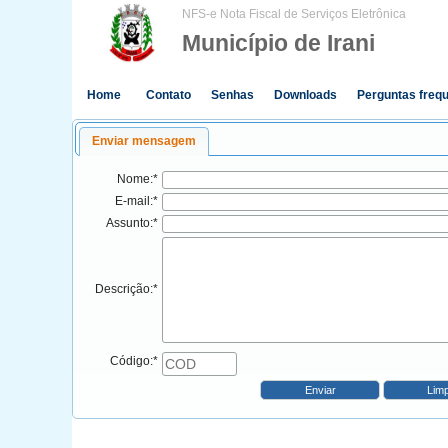
NFS-e Nota Fiscal de Serviços Eletrônica
Município de Irani
Home
Contato
Senhas
Downloads
Perguntas freq
Enviar mensagem
Nome:*
E-mail:*
Assunto:*
Descrição:*
Código:*