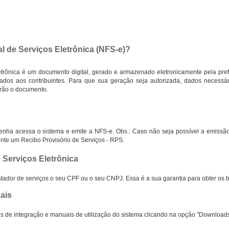
al de Serviços Eletrônica (NFS-e)?
etrônica é um documento digital, gerado e armazenado eletronicamente pela pref
izados aos contribuintes. Para que sua geração seja autorizada, dados necessá
arão o documento.
enha acessa o sistema e emite a NFS-e. Obs.: Caso não seja possível a emissão 
ente um Recibo Provisório de Serviços - RPS.
e Serviços Eletrônica
tador de serviços o seu CPF ou o seu CNPJ. Essa é a sua garantia para obter os 
ais
 de integração e manuais de utilização do sistema clicando na opção "Downloads