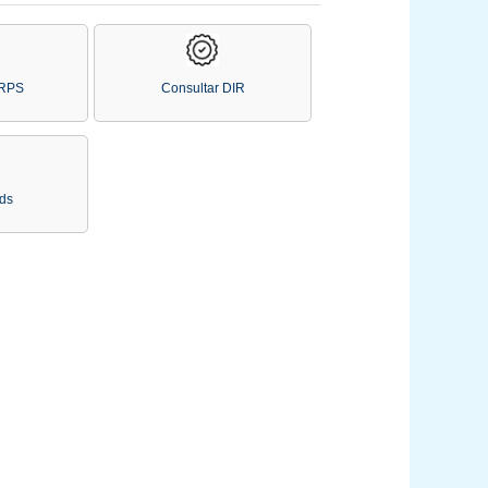
 RPS
Consultar DIR
ds